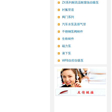
ZX系列耐高温耐腐蚀自吸泵
衬氟管道
阀门系列
汽车水泵及排气管
不锈钢泵阀铸件
生铁铸件
磁力泵
液下泵
WFB自控自吸泵