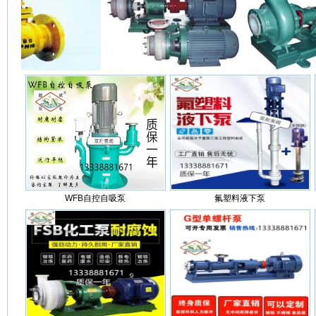
WFB自控自吸泵
氟塑料液下泵